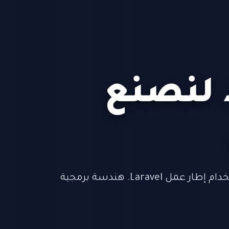
 لنصنع
نبني تطبيقات ومواقع ويب متطورة باستخدام إطار عمل Laravel. هندسة برمجية