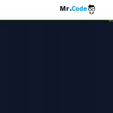
.Mr
Code